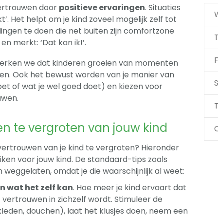
vertrouwen door
positieve ervaringen
. Situaties
kt’. Het helpt om je kind zoveel mogelijk zelf tot
ingen te doen die net buiten zijn comfortzone
 en merkt: ‘Dat kan ik!’.
F
rken we dat kinderen groeien van momenten
nnen. Ook het bewust worden van je manier van
S
doet of wat je wel goed doet) en kiezen voor
uwen.
T
en te vergroten van jouw kind
vertrouwen van je kind te vergroten? Hieronder
ruiken voor jouw kind. De standaard-tips zoals
weggelaten, omdat je die waarschijnlijk al weet:
n wat het zelf kan
. Hoe meer je kind ervaart dat
t vertrouwen in zichzelf wordt. Stimuleer de
kleden, douchen), laat het klusjes doen, neem een