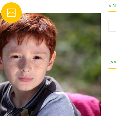
VIN
S
fo
LA