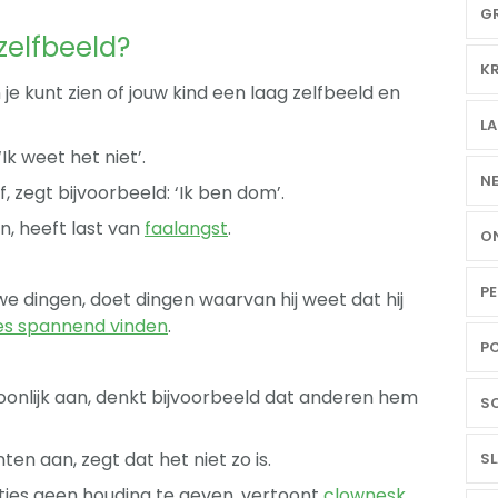
GR
zelfbeeld?
KR
e kunt zien of jouw kind een laag zelfbeeld en
LA
 ‘Ik weet het niet’.
NE
f, zegt bijvoorbeeld: ‘Ik ben dom’.
n, heeft last van
faalangst
.
ON
PE
we dingen, doet dingen waarvan hij weet dat hij
ies spannend vinden
.
PO
soonlijk aan, denkt bijvoorbeeld dat anderen hem
SC
en aan, zegt dat het niet zo is.
SL
aties geen houding te geven, vertoont
clownesk