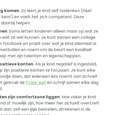
ing komen
. Zo leert je kind zelf nadenken (heel
bij bent) en voelt het zich competent. Deze
daarbij helpen.
nnen
. Soms letten kinderen alleen maar op wat ze
n wat ze wel kunnen. Je kunt samen een collage
en fotoboek en praat over wat je kind allemaal al
voetballen en noem om de beurt een kwaliteit
ap met zijn talenten en eigenschappen.
positieve kanten
. Als je kind negatief is ingesteld,
 zijn positieve kanten te focussen. Je kunt elke
dje doen, dat iedereen iets noemt van zichzelf
Of gebruik de
Trots-pot
en schrijf samen elke dag
d.
ten zijn comfortzone liggen
. Hoe vaker je kind
 of moeilijk zijn, hoe meer het zichzelf overtreft
 aan: zelf een ijsje bestellen, afrekenen in de