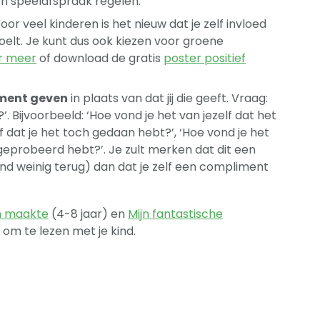
en speelafspraak regelen.
Voor veel kinderen is het nieuw dat je zelf invloed
voelt. Je kunt dus ook kiezen voor groene
er meer
of download de gratis
poster positief
iment geven
in plaats van dat jij die geeft. Vraag:
?’. Bijvoorbeeld: ‘Hoe vond je het van jezelf dat het
elf dat je het toch gedaan hebt?’, ‘Hoe vond je het
 geprobeerd hebt?’. Je zult merken dat dit een
 kind weinig terug) dan dat je zelf een compliment
en maakte
(4-8 jaar) en
Mijn fantastische
k om te lezen met je kind.