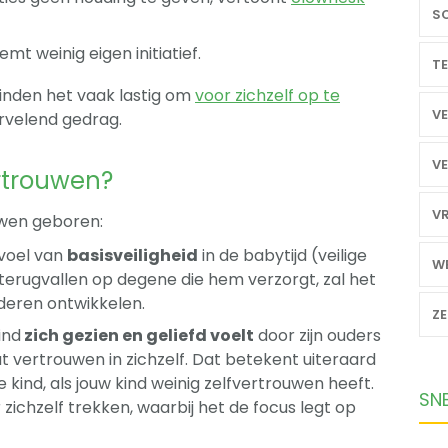
SO
emt weinig eigen initiatief.
TE
inden het vaak lastig om
voor zichzelf op te
VE
rvelend gedrag.
VE
ertrouwen?
VR
uwen geboren:
voel van
basisveiligheid
in de babytijd (veilige
WE
n terugvallen op degene die hem verzorgt, zal het
deren ontwikkelen.
Z
ind
zich gezien en geliefd voelt
door zijn ouders
t vertrouwen in zichzelf. Dat betekent uiteraard
 je kind, als jouw kind weinig zelfvertrouwen heeft.
SN
zichzelf trekken, waarbij het de focus legt op