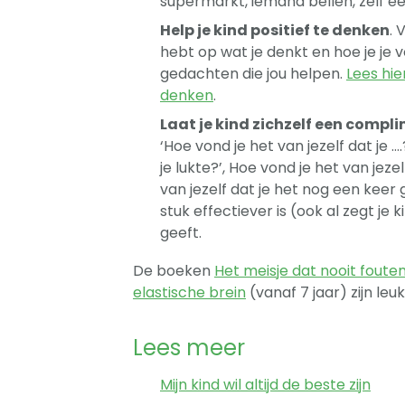
supermarkt, iemand bellen, zelf e
Help je kind positief te denken
. 
hebt op wat je denkt en hoe je je 
gedachten die jou helpen.
Lees hi
denken
.
Laat je kind zichzelf een compl
‘Hoe vond je het van jezelf dat je ….
je lukte?’, Hoe vond je het van jez
van jezelf dat je het nog een keer
stuk effectiever is (ook al zegt je
geeft.
De boeken
Het meisje dat nooit fout
elastische brein
(vanaf 7 jaar) zijn leu
Lees meer
Mijn kind wil altijd de beste zijn