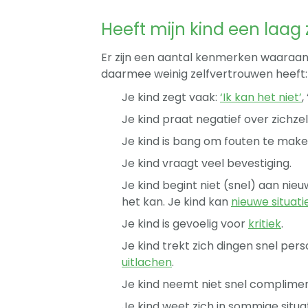
Heeft mijn kind een laag 
Er zijn een aantal kenmerken waaraan j
daarmee weinig zelfvertrouwen heeft:
Je kind zegt vaak:
‘Ik kan het niet’
,
Je kind praat negatief over zichzel
Je kind is bang om fouten te make
Je kind vraagt veel bevestiging.
Je kind begint niet (snel) aan nieu
het kan. Je kind kan
nieuwe situat
Je kind is gevoelig voor
kritiek
.
Je kind trekt zich dingen snel per
uitlachen
.
Je kind neemt niet snel compliment
Je kind weet zich in sommige situ