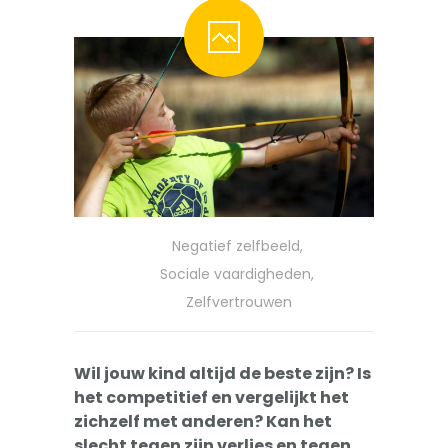
-- Pesten
-- Gevoelig kind
-- Boos kind
-- Verlegen kind
-- Weinig vrienden
Trainingen
Negatief zelfbeeld
,
-- Training Zelfvertrouwen
Sociale vaardigheden
,
Zelfvertrouwen
-- Weerbaarheidstraining kind
-- Faalangst training kind
Wil jouw kind altijd de beste zijn? Is
het competitief en vergelijkt het
-- Training emoties kind
zichzelf met anderen? Kan het
slecht tegen zijn verlies en tegen