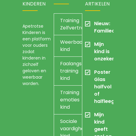
KINDEREN
ARTIKELEN
Training
Nieuw:
Apetrotse
Zelfvertrouwen
Familieopstellin
Kinderen is
een platform
Weerbaarheidstraining
Mijn
voor ouders
kind
kind is
zodat
kinderen in
onzeker
Faalangst
zichzelf
training
geloven en
Poster
weerbaar
kind
Glas
worden.
halfvol
Training
of
emoties
halfleeg
kind
Mijn
Sociale
kind
vaardigheidstraining
geeft
kind