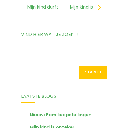
Mijn kind durft
Mijn kind is
geen ‘nee’ te
gesloten en
VIND HIER WAT JE ZOEKT!
zeggen
vertelt weinig
uit zichzelf
Search
for:
LAATSTE BLOGS
Nieuw: Familieopstellingen
Mijn kind is onzeker