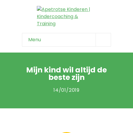
Menu
Home
Info & tips
Mijn kind wil altijd de
beste zijn
-- Onzeker kind
14/01/2019
-- Negatief zelfbeeld
-- Faalangst
-- Niet weerbaar