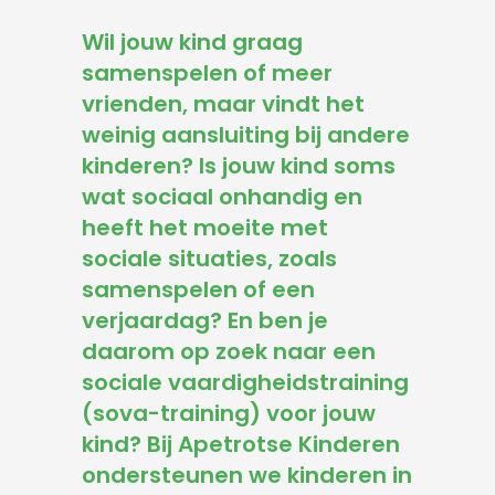
-- Pesten
Wil jouw kind graag
-- Gevoelig kind
samenspelen of meer
-- Boos kind
vrienden, maar vindt het
weinig aansluiting bij andere
-- Verlegen kind
kinderen? Is jouw kind soms
wat sociaal onhandig en
-- Weinig vrienden
heeft het moeite met
Trainingen
sociale situaties, zoals
samenspelen of een
-- Training Zelfvertrouwen
verjaardag? En ben je
daarom op zoek naar een
-- Weerbaarheidstraining kind
sociale vaardigheidstraining
-- Faalangst training kind
(sova-training) voor jouw
kind? Bij Apetrotse Kinderen
-- Training emoties kind
ondersteunen we kinderen in