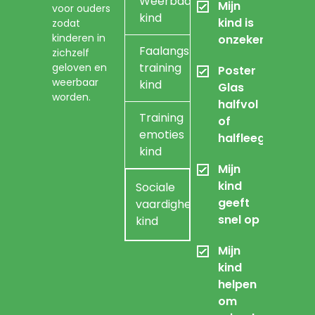
Weerbaarheidstraining
Mijn
voor ouders
kind
kind is
zodat
kinderen in
onzeker
Faalangst
zichzelf
training
geloven en
Poster
weerbaar
kind
Glas
worden.
halfvol
Training
of
emoties
halfleeg
kind
Mijn
kind
Sociale
geeft
vaardigheidstraining
snel op
kind
Mijn
kind
helpen
om