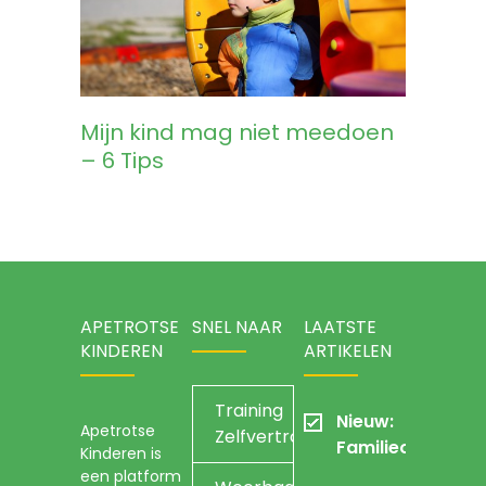
Mijn kind mag niet meedoen
– 6 Tips
APETROTSE
SNEL NAAR
LAATSTE
KINDEREN
ARTIKELEN
Training
Nieuw:
Apetrotse
Zelfvertrouwen
Familieopstellin
Kinderen is
een platform