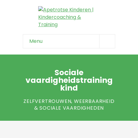
Menu
Home
Info & tips
Sociale
vaardigheidstraining
-- Onzeker kind
kind
-- Negatief zelfbeeld
ZELFVERTROUWEN, WEERBAARHEID
& SOCIALE VAARDIGHEDEN
-- Faalangst
-- Niet weerbaar