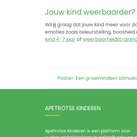
Jouw kind weerbaarder?
Wil jij graag dat jouw kind meer voor
emoties zoals teleurstelling, booshei
kind 4-7 jaar
of
weerbaarheidstraining 
Poster: Een groeimindset stimule
APETROTSE KINDEREN
Apetrotse Kinderen is een platform voor