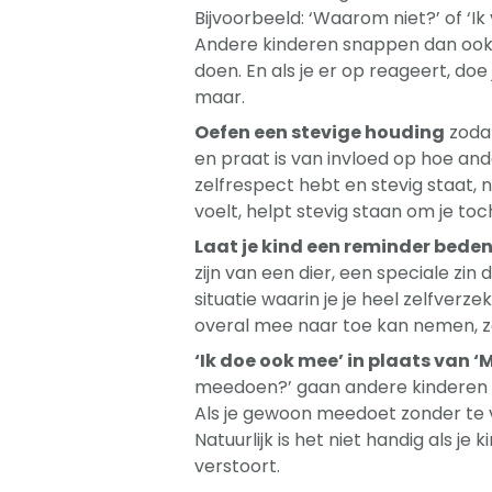
Bijvoorbeeld: ‘Waarom niet?’ of ‘Ik 
Andere kinderen snappen dan ook da
doen. En als je er op reageert, doe
maar.
Oefen een stevige houding
zodat
en praat is van invloed op hoe ande
zelfrespect hebt en stevig staat, n
voelt, helpt stevig staan om je toc
Laat je kind een reminder bede
zijn van een dier, een speciale zin
situatie waarin je je heel zelfverz
overal mee naar toe kan nemen, zod
‘Ik doe ook mee’ in plaats van 
meedoen?’ gaan andere kinderen e
Als je gewoon meedoet zonder te v
Natuurlijk is het niet handig als j
verstoort.