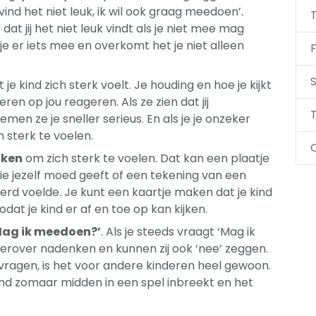
vind het niet leuk, ik wil ook graag meedoen’.
t jij het niet leuk vindt als je niet mee mag
 je er iets mee en overkomt het je niet alleen
F
S
 je kind zich sterk voelt. Je houding en hoe je kijkt
ren op jou reageren. Als ze zien dat jij
T
emen ze je sneller serieus. En als je je onzeker
h sterk te voelen.
nken
om zich sterk te voelen. Dat kan een plaatje
 die jezelf moed geeft of een tekening van een
ekerd voelde. Je kunt een kaartje maken dat je kind
at je kind er af en toe op kan kijken.
‘Mag ik meedoen?’
. Als je steeds vraagt ‘Mag ik
rover nadenken en kunnen zij ook ‘nee’ zeggen.
ragen, is het voor andere kinderen heel gewoon.
e kind zomaar midden in een spel inbreekt en het