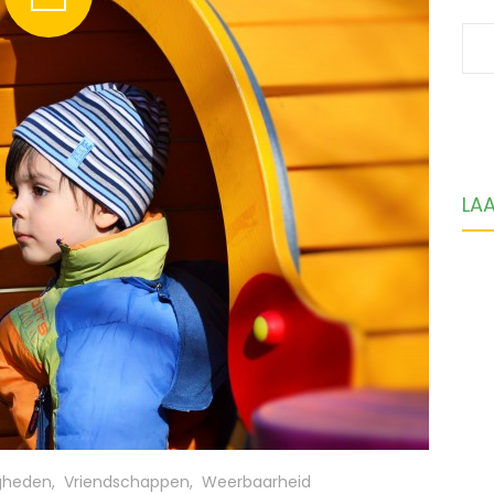
S
fo
LA
igheden
,
Vriendschappen
,
Weerbaarheid