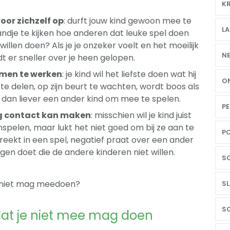
KR
voor zichzelf op
: durft jouw kind gewoon mee te
LA
andje te kijken hoe anderen dat leuke spel doen
willen doen? Als je je onzeker voelt en het moeilijk
NE
t er sneller over je heen gelopen.
amen te werken
: je kind wil het liefste doen wat hij
ON
 te delen, op zijn beurt te wachten, wordt boos als
en dan liever een ander kind om mee te spelen.
PE
ig contact kan maken
: misschien wil je kind juist
pelen, maar lukt het niet goed om bij ze aan te
PO
breekt in een spel, negatief praat over een ander
ngen doet die de andere kinderen niet willen.
SC
nd niet mag meedoen?
SL
SO
 dat je niet mee mag doen