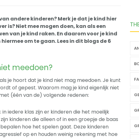
an andere kinderen? Merk je dat je kind hier
TH
over is? Niet mee mogen doen, kan als een
wen van je kind raken. En daarom voor je kind
n hiermee om te gaan. Lees in dit blogs de 6
AN
BO
niet meedoen?
FA
 als je hoort dat je kind niet mag meedoen. Je kunt
wordt of gepest. Waarom mag je kind eigenlijk niet
met (één van de) volgende redenen:
GE
GR
s
: in iedere klas zijn er kinderen die het moeilijk
it zijn kinderen die alleen of in een groepje de baas
GR
, bepalen hoe het spelen gaat. Deze kinderen
s agressief op en houden weinig rekening met hoe