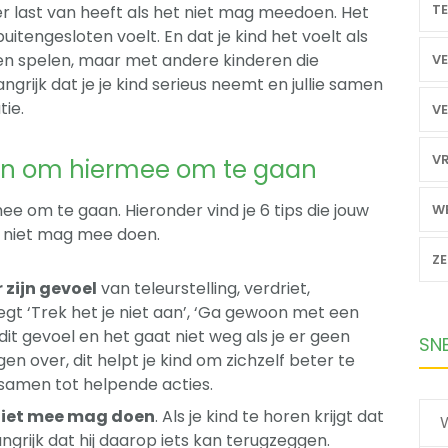
TE
 er last van heeft als het niet mag meedoen. Het
uitengesloten voelt. En dat je kind het voelt als
llen spelen, maar met andere kinderen die
VE
angrijk dat je je kind serieus neemt en jullie samen
tie.
VE
VR
lpen om hiermee om te gaan
mee om te gaan. Hieronder vind je 6 tips die jouw
WE
t niet mag mee doen.
Z
 zijn gevoel
van teleurstelling, verdriet,
zegt ‘Trek het je niet aan’, ‘Ga gewoon met een
 dit gevoel en het gaat niet weg als je er geen
SN
n over, dit helpt je kind om zichzelf beter te
 samen tot helpende acties.
t niet mee mag doen
. Als je kind te horen krijgt dat
ngrijk dat hij daarop iets kan terugzeggen.