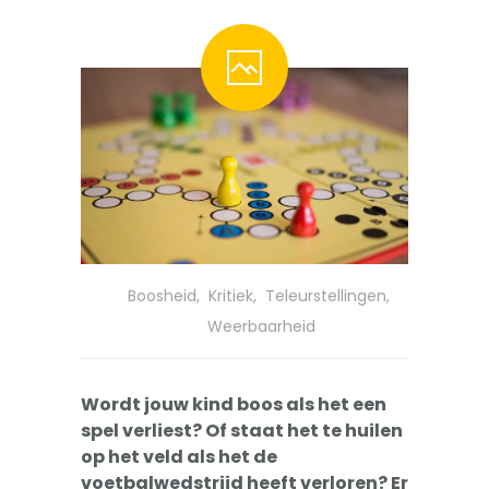
-- Pesten
-- Gevoelig kind
-- Boos kind
-- Verlegen kind
-- Weinig vrienden
Trainingen
-- Training Zelfvertrouwen
Boosheid
,
Kritiek
,
Teleurstellingen
,
Weerbaarheid
-- Weerbaarheidstraining kind
-- Faalangst training kind
Wordt jouw kind boos als het een
spel verliest? Of staat het te huilen
-- Training emoties kind
op het veld als het de
voetbalwedstrijd heeft verloren? Er