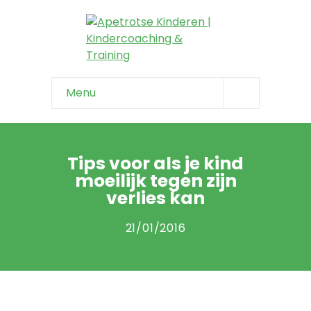
Menu
Home
Info & tips
Tips voor als je kind
moeilijk tegen zijn
-- Onzeker kind
verlies kan
-- Negatief zelfbeeld
21/01/2016
-- Faalangst
-- Niet weerbaar