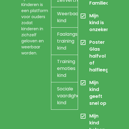
Zelfvertrouwen
Familieopstellin
Kinderen is
een platform
Weerbaarheidstraining
Mijn
voor ouders
kind
kind is
zodat
kinderen in
onzeker
Faalangst
zichzelf
training
geloven en
Poster
weerbaar
kind
Glas
worden.
halfvol
Training
of
emoties
halfleeg
kind
Mijn
Sociale
kind
vaardigheidstraining
geeft
kind
snel op
Mijn
kind