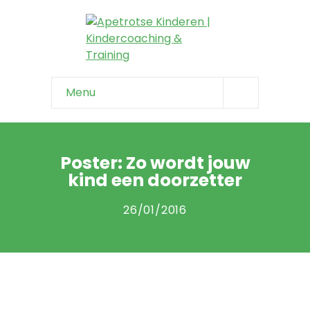
Menu
Home
Info & tips
Poster: Zo wordt jouw
kind een doorzetter
-- Onzeker kind
26/01/2016
-- Negatief zelfbeeld
-- Faalangst
-- Niet weerbaar