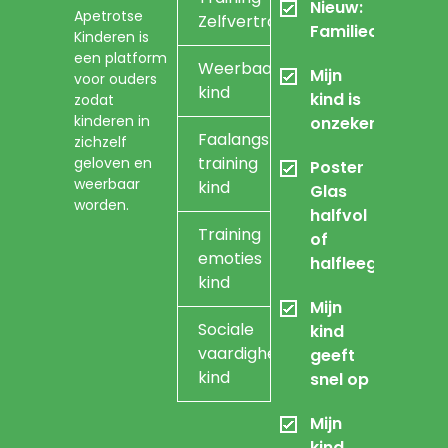
Nieuw:
Apetrotse
Zelfvertrouwen
Familieopstellin
Kinderen is
een platform
Weerbaarheidstraining
Mijn
voor ouders
kind
kind is
zodat
kinderen in
onzeker
Faalangst
zichzelf
training
geloven en
Poster
weerbaar
kind
Glas
worden.
halfvol
Training
of
emoties
halfleeg
kind
Mijn
Sociale
kind
vaardigheidstraining
geeft
kind
snel op
Mijn
kind