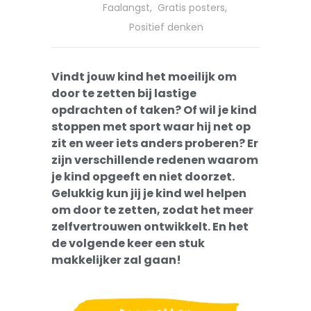
-- Pesten
Faalangst
,
Gratis posters
,
Positief denken
-- Gevoelig kind
-- Boos kind
Vindt jouw kind het moeilijk om
door te zetten bij lastige
-- Verlegen kind
opdrachten of taken? Of wil je kind
-- Weinig vrienden
stoppen met sport waar hij net op
zit en weer iets anders proberen? Er
Trainingen
zijn verschillende redenen waarom
je kind opgeeft en niet doorzet.
-- Training Zelfvertrouwen
Gelukkig kun jij je kind wel helpen
om door te zetten, zodat het meer
-- Weerbaarheidstraining kind
zelfvertrouwen ontwikkelt. En het
de volgende keer een stuk
-- Faalangst training kind
makkelijker zal gaan!
-- Training emoties kind