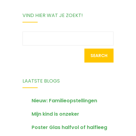
je kind
manier help jij
VIND HIER WAT JE ZOEKT!
moeilijk tegen
je kind om
zijn verlies
voortaan nee
Search
kan
te zeggen
for:
LAATSTE BLOGS
Nieuw: Familieopstellingen
Mijn kind is onzeker
Poster Glas halfvol of halfleeg