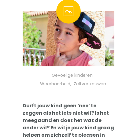
-- Pesten
-- Gevoelig kind
-- Boos kind
-- Verlegen kind
-- Weinig vrienden
Trainingen
Gevoelige kinderen
,
-- Training Zelfvertrouwen
Weerbaarheid
,
Zelfvertrouwen
-- Weerbaarheidstraining kind
Durft jouw kind geen ‘nee’ te
-- Faalangst training kind
zeggen als het iets niet wil? Is het
meegaand en doet het wat de
-- Training emoties kind
ander wil? En wil je jouw kind graag
helpen om zichzelf te pleasen in