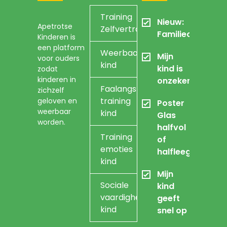
Training
Nieuw:
Apetrotse
Zelfvertrouwen
Familieopstellin
Kinderen is
een platform
Weerbaarheidstraining
Mijn
voor ouders
kind
kind is
zodat
kinderen in
onzeker
Faalangst
zichzelf
training
geloven en
Poster
weerbaar
kind
Glas
worden.
halfvol
Training
of
emoties
halfleeg
kind
Mijn
Sociale
kind
vaardigheidstraining
geeft
kind
snel op