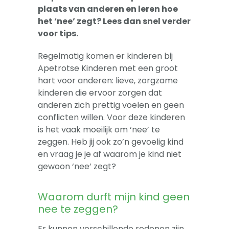
-- Sova-training kind
plaats van anderen en leren hoe
het ‘nee’ zegt? Lees dan snel verder
Artikelen
voor tips.
Over
Regelmatig komen er kinderen bij
Apetrotse Kinderen met een groot
hart voor anderen: lieve, zorgzame
kinderen die ervoor zorgen dat
anderen zich prettig voelen en geen
conflicten willen. Voor deze kinderen
is het vaak moeilijk om ‘nee’ te
zeggen. Heb jij ook zo’n gevoelig kind
en vraag je je af waarom je kind niet
gewoon ‘nee’ zegt?
Waarom durft mijn kind geen
nee te zeggen?
Er kunnen verschillende redenen zijn