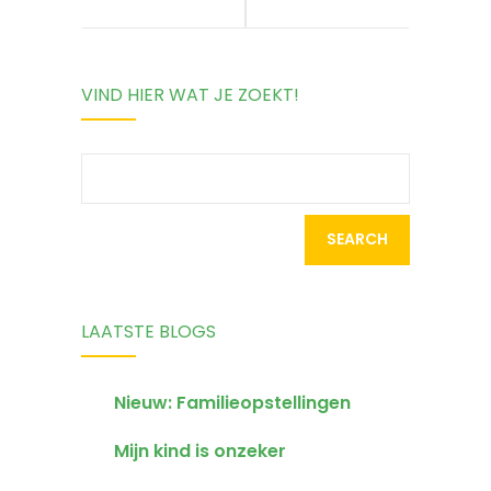
communicatie
altijd de
VIND HIER WAT JE ZOEKT!
met je kind –
beste zijn
10 tips
Search
for:
LAATSTE BLOGS
Nieuw: Familieopstellingen
Mijn kind is onzeker