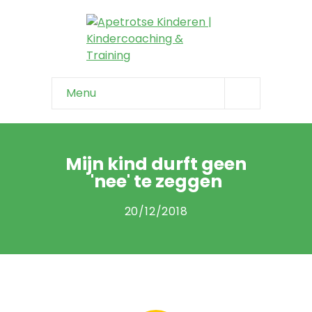
Menu
Home
Info & tips
Mijn kind durft geen
'nee' te zeggen
-- Onzeker kind
20/12/2018
-- Negatief zelfbeeld
-- Faalangst
-- Niet weerbaar