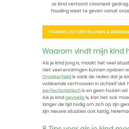
Je kind vertoont clownesk gedrag.
houding weet te geven vanuit onze
TRAINING ZELFVERTROUWEN & WEERBAA
Waarom vindt mijn kind 
Als je kind jong is, maakt het veel sit
niet veel ervaringen kunnen opdoen wa
Onzekerheid
is vaak de reden dat je ki
voldoende vertrouwen in zichzelf dat h
perfectionistisch
is en geen fouten wil
Als je kind
gevoelig
is, kan het ook moe
langer de tijd nodig om zich op zijn 
zijn nieuwe situaties ook lastig, hele
8 Tips voor als je kind m