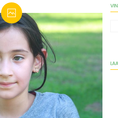
VIN
S
fo
LA