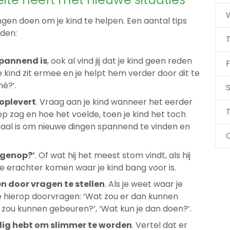
ingen doen om je kind te helpen. Een aantal tips
rden:
spannend is
, ook al vind jij dat je kind geen reden
F
 kind zit ermee en je helpt hem verder door dit te
hè?’.
S
 oplevert
. Vraag aan je kind wanneer het eerder
T
p zag en hoe het voelde, toen je kind het toch
maal is om nieuwe dingen spannend te vinden en
egenop?’
. Of wat hij het meest stom vindt, als hij
 je erachter komen waar je kind bang voor is.
en door vragen te stellen
. Als je weet waar je
je hierop doorvragen: ‘Wat zou er dan kunnen
 zou kunnen gebeuren?’, ‘Wat kun je dan doen?’.
odig hebt om slimmer te worden
. Vertel dat er