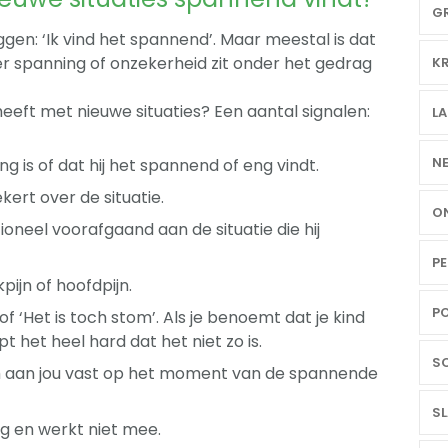
GR
eggen: ‘Ik vind het spannend’. Maar meestal is dat
t er spanning of onzekerheid zit onder het gedrag
KR
eeft met nieuwe situaties? Een aantal signalen:
LA
NE
ng is of dat hij het spannend of eng vindt.
kert over de situatie.
ON
ioneel voorafgaand aan de situatie die hij
PE
pijn of hoofdpijn.
PO
et’ of ‘Het is toch stom’. Als je benoemt dat je kind
 het heel hard dat het niet zo is.
SC
ch aan jou vast op het moment van de spannende
SL
eg en werkt niet mee.