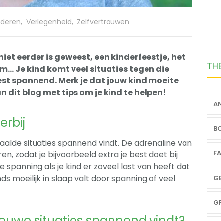
nderen
,
Verlegenheid
,
Zelfvertrouwen
 niet eerder is geweest, een kinderfeestje, het
TH
… Je kind komt veel situaties tegen die
st spannend. Merk je dat jouw kind moeite
n dit blog met tips om je kind te helpen!
AN
erbij
BO
epaalde situaties spannend vindt. De adrenaline van
FA
, zodat je bijvoorbeeld extra je best doet bij
spanning als je kind er zoveel last van heeft dat
s moeilijk in slaap valt door spanning of veel
GE
GR
nieuwe situaties spannend vindt?