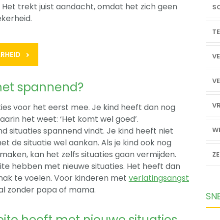
 Het trekt juist aandacht, omdat het zich geen
SO
kerheid.
TE
RHEID
VE
VE
het spannend?
VR
uaties voor het eerst mee. Je kind heeft dan nog
arin het weet: ‘Het komt wel goed’.
nd situaties spannend vindt. Je kind heeft niet
WE
et de situatie wel aankan. Als je kind ook nog
 maken, kan het zelfs situaties gaan vermijden.
Z
ite hebben met nieuwe situaties. Het heeft dan
gemak te voelen. Voor kinderen met
verlatingsangst
maal zonder papa of mama.
SN
oeite heeft met nieuwe situaties