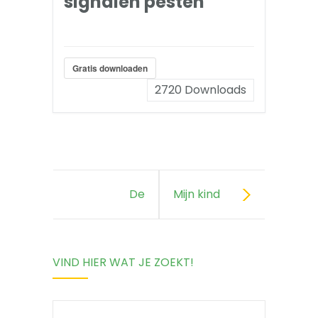
signalen pesten
Gratis downloaden
2720
Downloads
De
Mijn kind
weerbaarheid
heeft last van
VIND HIER WAT JE ZOEKT!
van mijn kind
heimwee
vergroten
Search