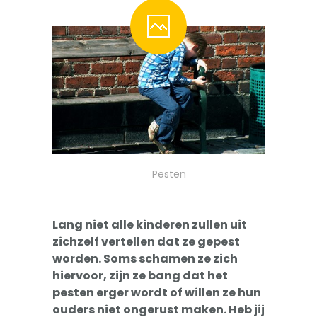
-- Pesten
-- Gevoelig kind
-- Boos kind
-- Verlegen kind
-- Weinig vrienden
Trainingen
Pesten
-- Training Zelfvertrouwen
-- Weerbaarheidstraining kind
Lang niet alle kinderen zullen uit
zichzelf vertellen dat ze gepest
-- Faalangst training kind
worden. Soms schamen ze zich
hiervoor, zijn ze bang dat het
-- Training emoties kind
pesten erger wordt of willen ze hun
ouders niet ongerust maken. Heb jij