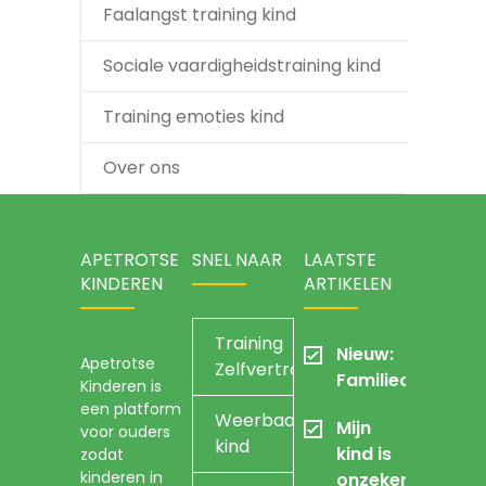
Faalangst training kind
Sociale vaardigheidstraining kind
Training emoties kind
Over ons
APETROTSE
SNEL NAAR
LAATSTE
KINDEREN
ARTIKELEN
Training
Nieuw:
Apetrotse
Zelfvertrouwen
Familieopstellin
Kinderen is
een platform
Weerbaarheidstraining
Mijn
voor ouders
kind
kind is
zodat
kinderen in
onzeker