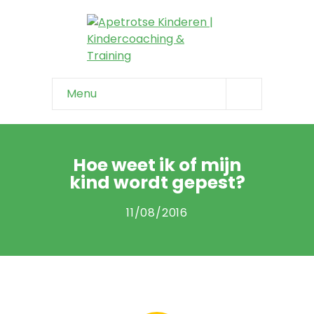
Menu
Home
Info & tips
Hoe weet ik of mijn
kind wordt gepest?
-- Onzeker kind
11/08/2016
-- Negatief zelfbeeld
-- Faalangst
-- Niet weerbaar