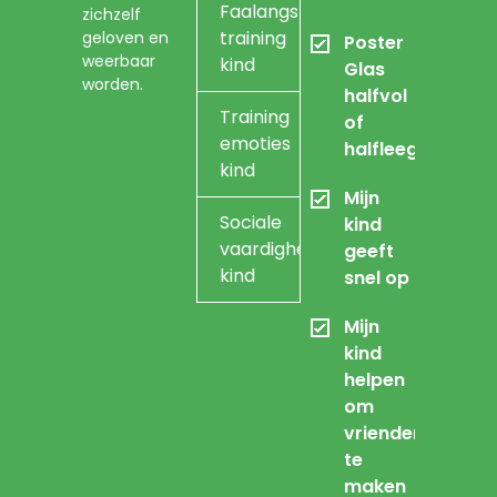
Faalangst
zichzelf
training
geloven en
Poster
weerbaar
kind
Glas
worden.
halfvol
Training
of
emoties
halfleeg
kind
Mijn
Sociale
kind
vaardigheidstraining
geeft
kind
snel op
Mijn
kind
helpen
om
vrienden
te
maken