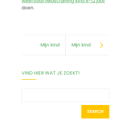
weerbaarheidstraining kind 8-12 jaar
doen.
Mijn kind
Mijn kind
vergelijkt zich
heeft
VIND HIER WAT JE ZOEKT!
met anderen
spanning
voor groep 3
Search
for: