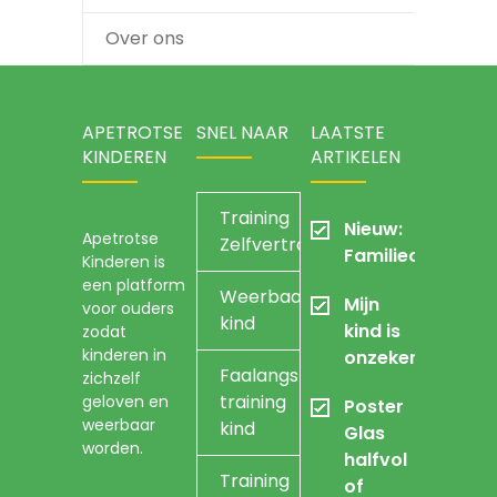
Over ons
APETROTSE
SNEL NAAR
LAATSTE
KINDEREN
ARTIKELEN
Training
Nieuw:
Apetrotse
Zelfvertrouwen
Familieopstellin
Kinderen is
een platform
Weerbaarheidstraining
Mijn
voor ouders
kind
kind is
zodat
kinderen in
onzeker
Faalangst
zichzelf
training
geloven en
Poster
weerbaar
kind
Glas
worden.
halfvol
Training
of