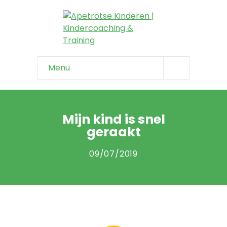
Menu
Home
Info & tips
Mijn kind is snel
geraakt
-- Onzeker kind
09/07/2019
-- Negatief zelfbeeld
-- Faalangst
-- Niet weerbaar