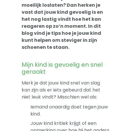
-- Sova-training kind
moeilijk loslaten? Dan herken je
vast dat jouw kind gevoelig is en
Artikelen
het nog lastig vindt hoe het kan
reageren op zo’n moment. In dit
Over
blog vind je tips hoe je jouw kind
kunt helpen om steviger in zijn
schoenen te staan.
Mijn kind is gevoelig en snel
geraakt
Merk je dat jouw kind snel van slag
kan zijn als er iets gebeurd dat het
niet leuk vindt? Misschien wel als:
Iemand onaardig doet tegen jouw
kind.
Jouw kind kritiek krijgt of een
opmerking over hoe hij het anders