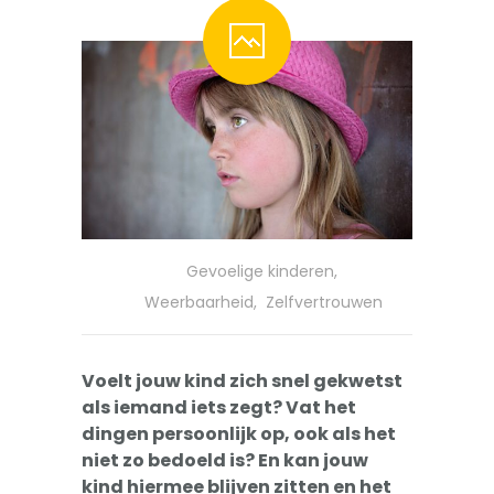
-- Pesten
-- Gevoelig kind
-- Boos kind
-- Verlegen kind
-- Weinig vrienden
Trainingen
Gevoelige kinderen
,
-- Training Zelfvertrouwen
Weerbaarheid
,
Zelfvertrouwen
-- Weerbaarheidstraining kind
Voelt jouw kind zich snel gekwetst
-- Faalangst training kind
als iemand iets zegt? Vat het
dingen persoonlijk op, ook als het
-- Training emoties kind
niet zo bedoeld is? En kan jouw
kind hiermee blijven zitten en het