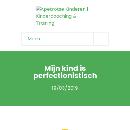
Menu
Home
Info & tips
Mijn kind is
perfectionistisch
-- Onzeker kind
19/03/2019
-- Negatief zelfbeeld
-- Faalangst
-- Niet weerbaar