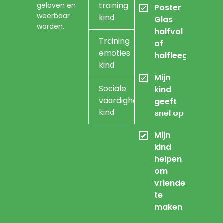
training
geloven en
Poster
weerbaar
kind
Glas
worden.
halfvol
Training
of
emoties
halfleeg
kind
Mijn
Sociale
kind
vaardigheidstraining
geeft
kind
snel op
Mijn
kind
helpen
om
vrienden
te
maken