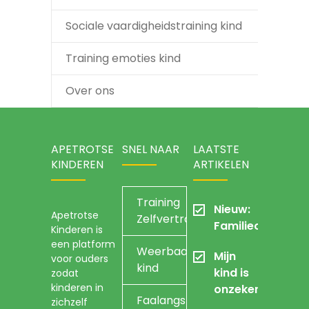
Sociale vaardigheidstraining kind
Training emoties kind
Over ons
APETROTSE
SNEL NAAR
LAATSTE
KINDEREN
ARTIKELEN
Training
Nieuw:
Apetrotse
Zelfvertrouwen
Familieopstellin
Kinderen is
een platform
Weerbaarheidstraining
Mijn
voor ouders
kind
kind is
zodat
kinderen in
onzeker
Faalangst
zichzelf