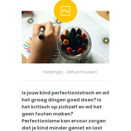
-- Pesten
-- Gevoelig kind
-- Boos kind
-- Verlegen kind
-- Weinig vrienden
Trainingen
Faalangst
,
Zelfvertrouwen
-- Training Zelfvertrouwen
-- Weerbaarheidstraining kind
Is jouw kind perfectionistisch en wil
het graag dingen goed doen? Is
-- Faalangst training kind
het kritisch op zichzelf en wil het
geen fouten maken?
-- Training emoties kind
Perfectionisme kan ervoor zorgen
dat je kind minder geniet en last