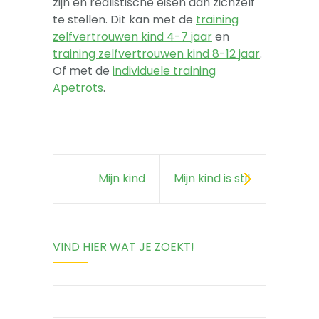
zijn en realistische eisen aan zichzelf
te stellen. Dit kan met de
training
zelfvertrouwen kind 4-7 jaar
en
training zelfvertrouwen kind 8-12 jaar
.
Of met de
individuele training
Apetrots
.
Mijn kind
Mijn kind is stil
schaamt zich
op school
VIND HIER WAT JE ZOEKT!
snel
Search
for: