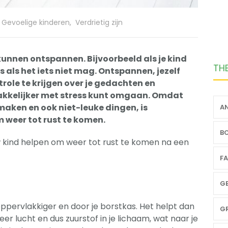
Gevoelige kinderen
,
Verdrietig zijn
 kunnen ontspannen. Bijvoorbeeld als je kind
TH
s als het iets niet mag. Ontspannen, jezelf
trole te krijgen over je gedachten en
makkelijker met stress kunt omgaan. Omdat
aken en ook niet-leuke dingen, is
AN
 weer tot rust te komen.
BO
uw kind helpen om weer tot rust te komen na een
FA
GE
oppervlakkiger en door je borstkas. Het helpt dan
GR
r lucht en dus zuurstof in je lichaam, wat naar je