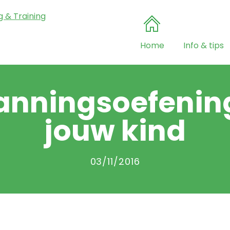
Home
Info & tips
anningsoefenin
jouw kind
03/11/2016