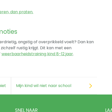
eren, dan praten.
moties
erdrietig, angstig of overprikkeld voelt? Dan kan
zichzelf rustig krijgt. Dit kan met een
f
weerbaarheidstraining kind 8-12 jaar
.
niet
Mijn kind wil niet naar school
SNEL NAAR
LA