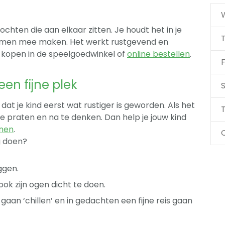
ochten die aan elkaar zitten. Je houdt het in je
vormen mee maken. Het werkt rustgevend en
 kopen in de speelgoedwinkel of
online bestellen
.
F
en fijne plek
S
k dat je kind eerst wat rustiger is geworden. Als het
T
 te praten en na te denken. Dan help je jouw kind
onen
.
g doen?
ggen.
ook zijn ogen dicht te doen.
r gaan ‘chillen’ en in gedachten een fijne reis gaan