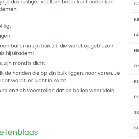
 je dus rustiger voelt en beter kunt nadenken.
GR
 ademen:
KR
 ligt.
LA
ggen.
 een ballon in zijn buik zit, die wordt opgeblazen
NE
ls hij uitademt.
, zijn mond is dicht.
ON
uik de handen die op zijn buik liggen, naar voren. Je
root wordt, er lucht in komt.
PE
ond en zich voorstellen dat de ballon weer klein
PO
SC
SL
bellenblaas