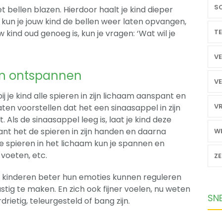
SO
t bellen blazen. Hierdoor haalt je kind dieper
un je jouw kind de bellen weer laten opvangen,
TE
w kind oud genoeg is, kun je vragen: ‘Wat wil je
VE
en ontspannen
VE
 je kind alle spieren in zijn lichaam aanspant en
VR
aten voorstellen dat het een sinaasappel in zijn
 Als de sinaasappel leeg is, laat je kind deze
ant het de spieren in zijn handen en daarna
WE
e spieren in het lichaam kun je spannen en
voeten, etc.
Z
kinderen beter hun emoties kunnen reguleren
tig te maken. En zich ook fijner voelen, nu weten
SN
rietig, teleurgesteld of bang zijn.