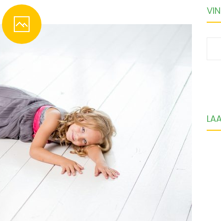
VIN
S
fo
LA