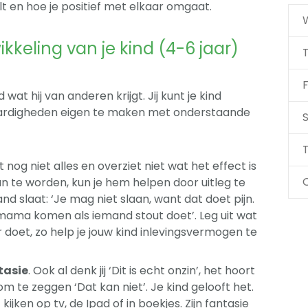
elt en hoe je positief met elkaar omgaat.
keling van je kind (4-6 jaar)
F
wat hij van anderen krijgt. Jij kunt je kind
aardigheden eigen te maken met onderstaande
S
T
pt nog niet alles en overziet niet wat het effect is
n te worden, kun je hem helpen door uitleg te
and slaat: ‘Je mag niet slaan, want dat doet pijn.
 mama komen als iemand stout doet’. Leg uit wat
 doet, zo help je jouw kind inlevingsvermogen te
tasie
. Ook al denk jij ‘Dit is echt onzin’, het hoort
 om te zeggen ‘Dat kan niet’. Je kind gelooft het.
kijken op tv, de Ipad of in boekjes. Zijn fantasie