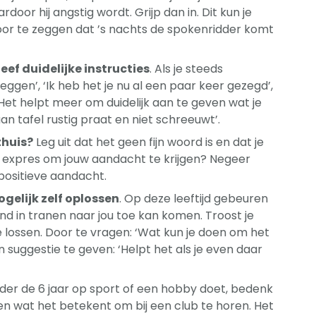
oor hij angstig wordt. Grijp dan in. Dit kun je
oor te zeggen dat ’s nachts de spokenridder komt
ef duidelijke instructies
. Als je steeds
ggen’, ‘Ik heb het je nu al een paar keer gezegd’,
 Het helpt meer om duidelijk aan te geven wat je
 aan tafel rustig praat en niet schreeuwt’.
thuis?
Leg uit dat het geen fijn woord is en dat je
het expres om jouw aandacht te krijgen? Negeer
positieve aandacht.
ogelijk zelf oplossen
. Op deze leeftijd gebeuren
kind in tranen naar jou toe kan komen. Troost je
 lossen. Door te vragen: ‘Wat kun je doen om het
 suggestie te geven: ‘Helpt het als je even daar
 onder de 6 jaar op sport of een hobby doet, bedenk
ien wat het betekent om bij een club te horen. Het