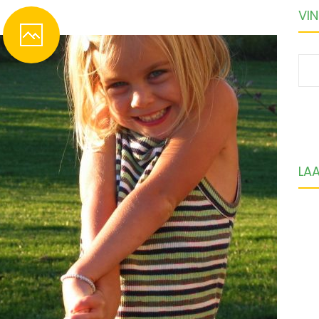
VIN
S
fo
LA