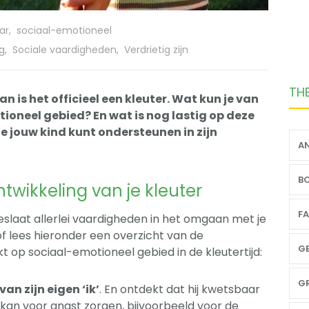
ar
,
sociaal-emotioneel
g
,
Sociale vaardigheden
,
Verdrietig zijn
TH
an is het officieel een kleuter. Wat kun je van
ioneel gebied? En wat is nog lastig op deze
je jouw kind kunt ondersteunen in zijn
AN
BO
twikkeling van je kleuter
FA
slaat allerlei vaardigheden in het omgaan met je
f lees hieronder een overzicht van de
GE
 op sociaal-emotioneel gebied in de kleutertijd:
GR
an zijn eigen ‘ik’
. En ontdekt dat hij kwetsbaar
 kan voor angst zorgen, bijvoorbeeld voor de