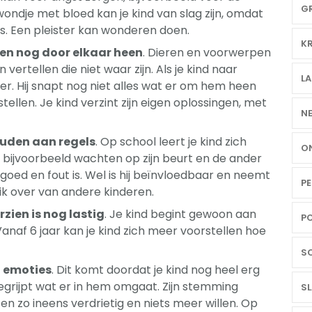
GR
wondje met bloed kan je kind van slag zijn, omdat
 is. Een pleister kan wonderen doen.
KR
pen nog door elkaar heen
. Dieren en voorwerpen
vertellen die niet waar zijn. Als je kind naar
LA
ter. Hij snapt nog niet alles wat er om hem heen
llen. Je kind verzint zijn eigen oplossingen, met
NE
ouden aan regels
. Op school leert je kind zich
ON
 bijvoorbeeld wachten op zijn beurt en de ander
goed en fout is. Wel is hij beïnvloedbaar en neemt
PE
ik over van andere kinderen.
zien is nog lastig
. Je kind begint gewoon aan
PO
 Vanaf 6 jaar kan je kind zich meer voorstellen hoe
SC
jn emoties
. Dit komt doordat je kind nog heel erg
 begrijpt wat er in hem omgaat. Zijn stemming
SL
ijn en zo ineens verdrietig en niets meer willen. Op