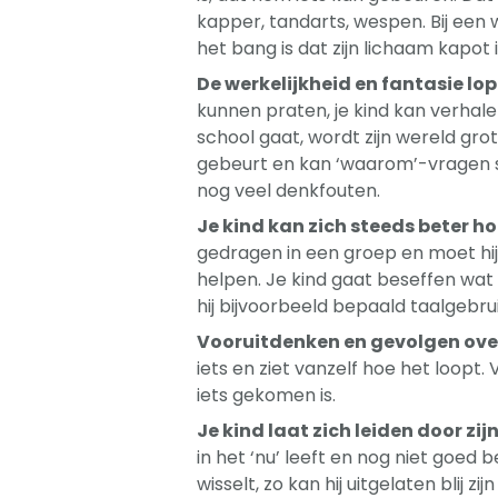
kapper, tandarts, wespen. Bij een 
het bang is dat zijn lichaam kapot
De werkelijkheid en fantasie lo
kunnen praten, je kind kan verhalen 
school gaat, wordt zijn wereld gro
gebeurt en kan ‘waarom’-vragen ste
nog veel denkfouten.
Je kind kan zich steeds beter h
gedragen in een groep en moet hij
helpen. Je kind gaat beseffen wat 
hij bijvoorbeeld bepaald taalgebru
Vooruitdenken en gevolgen over
iets en ziet vanzelf hoe het loopt.
iets gekomen is.
Je kind laat zich leiden door zi
in het ‘nu’ leeft en nog niet goed
wisselt, zo kan hij uitgelaten blij z