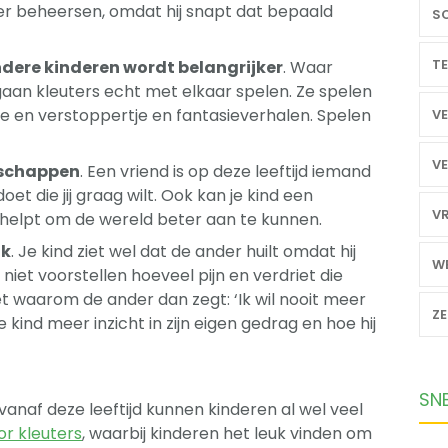
beter beheersen, omdat hij snapt dat bepaald
SO
TE
dere kinderen wordt belangrijker
. Waar
gaan kleuters echt met elkaar spelen. Ze spelen
tje en verstoppertje en fantasieverhalen. Spelen
VE
VE
dschappen
. Een vriend is op deze leeftijd iemand
oet die jij graag wilt. Ook kan je kind een
VR
 helpt om de wereld beter aan te kunnen.
jk
. Je kind ziet wel dat de ander huilt omdat hij
WE
niet voorstellen hoeveel pijn en verdriet die
t waarom de ander dan zegt: ‘Ik wil nooit meer
Z
je kind meer inzicht in zijn eigen gedrag en hoe hij
SN
 vanaf deze leeftijd kunnen kinderen al wel veel
or kleuters
, waarbij kinderen het leuk vinden om