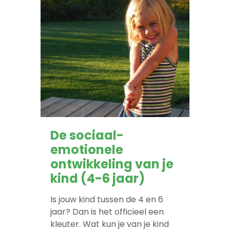
-- Pesten
-- Gevoelig kind
-- Boos kind
-- Verlegen kind
-- Weinig vrienden
Trainingen
De sociaal-
-- Training Zelfvertrouwen
emotionele
ontwikkeling van je
-- Weerbaarheidstraining kind
kind (4-6 jaar)
-- Faalangst training kind
Is jouw kind tussen de 4 en 6
-- Training emoties kind
jaar? Dan is het officieel een
kleuter. Wat kun je van je kind