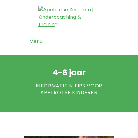
Menu
Home
Info & tips
4-6 jaar
-- Onzeker kind
INFORMATIE & TIPS VOOR
APETROTSE KINDEREN
-- Negatief zelfbeeld
-- Faalangst
-- Niet weerbaar