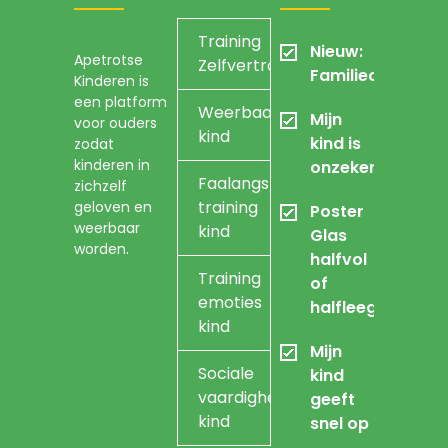
Training
Nieuw:
Apetrotse
Zelfvertrouwen
Familieopstellin
Kinderen is
een platform
Weerbaarheidstraining
Mijn
voor ouders
kind
kind is
zodat
kinderen in
onzeker
Faalangst
zichzelf
training
geloven en
Poster
weerbaar
kind
Glas
worden.
halfvol
Training
of
emoties
halfleeg
kind
Mijn
Sociale
kind
vaardigheidstraining
geeft
kind
snel op