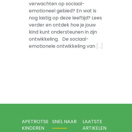
-- Sova-training kind
verwachten op sociaal-
emotioneel gebied? En wat is
Artikelen
nog lastig op deze leeftijd? Lees
verder en ontdek hoe je jouw
Over
kind kunt ondersteunen in zijn
ontwikkeling. De sociaal-
emotionele ontwikkeling van
[…]
APETROTSE
SNEL NAAR
LAATSTE
KINDEREN
ARTIKELEN