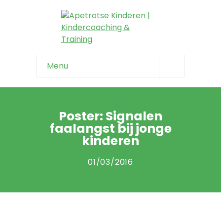
Menu
Home
Info & tips
Poster: Signalen
faalangst bij jonge
-- Onzeker kind
kinderen
-- Negatief zelfbeeld
01/03/2016
-- Faalangst
-- Niet weerbaar