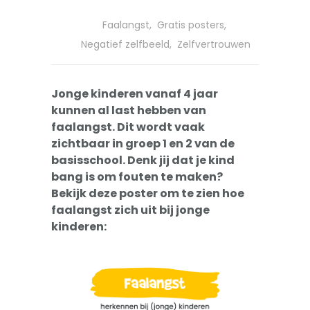
-- Pesten
Faalangst
,
Gratis posters
,
-- Gevoelig kind
Negatief zelfbeeld
,
Zelfvertrouwen
-- Boos kind
Jonge kinderen vanaf 4 jaar
-- Verlegen kind
kunnen al last hebben van
-- Weinig vrienden
faalangst. Dit wordt vaak
zichtbaar in groep 1 en 2 van de
Trainingen
basisschool. Denk jij dat je kind
bang is om fouten te maken?
-- Training Zelfvertrouwen
Bekijk deze poster om te zien hoe
faalangst zich uit bij jonge
-- Weerbaarheidstraining kind
kinderen:
-- Faalangst training kind
-- Training emoties kind