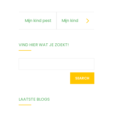
Mijn kind pest
Mijn kind
anderen
voelt zich
VIND HIER WAT JE ZOEKT!
buitengesloten
Search
for:
LAATSTE BLOGS