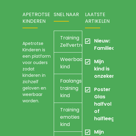
APETROTSE
SNEL NAAR
LAATSTE
KINDEREN
ARTIKELEN
Training
Nieuw:
Apetrotse
Zelfvertrouwen
Familieopstellin
Kinderen is
een platform
Weerbaarheidstraining
Mijn
voor ouders
kind
kind is
zodat
kinderen in
onzeker
Faalangst
zichzelf
training
geloven en
Poster
weerbaar
kind
Glas
worden.
halfvol
Training
of
emoties
halfleeg
kind
Mijn