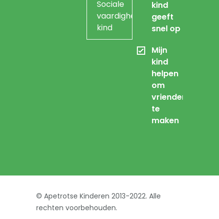
Sociale
kind
vaardigheidstraining
geeft
kind
snel op
Mijn
kind
helpen
om
vrienden
te
maken
©
Apetrotse Kinderen
2013-2022. Alle
rechten voorbehouden.