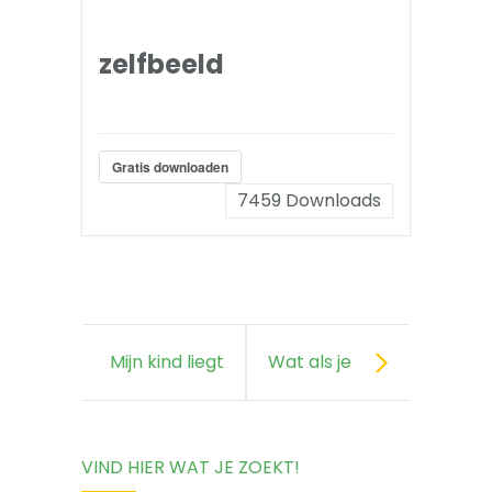
zelfbeeld
Gratis downloaden
7459
Downloads
Mijn kind liegt
Wat als je
heel veel.
kind negatief
VIND HIER WAT JE ZOEKT!
Wat kan ik
praat over