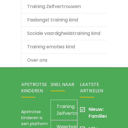
Training Zelfvertrouwen
Faalangst training kind
Sociale vaardigheidstraining kind
Training emoties kind
Over ons
APETROTSE
SNEL NAAR
LAATSTE
KINDEREN
ARTIKELEN
Training
Nieuw:
Apetrotse
Zelfvertrouwen
Familieopstellin
Kinderen is
een platform
Weerbaarheidstraining