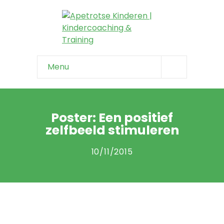
Menu
Home
Info & tips
Poster: Een positief
zelfbeeld stimuleren
-- Onzeker kind
10/11/2015
-- Negatief zelfbeeld
-- Faalangst
-- Niet weerbaar