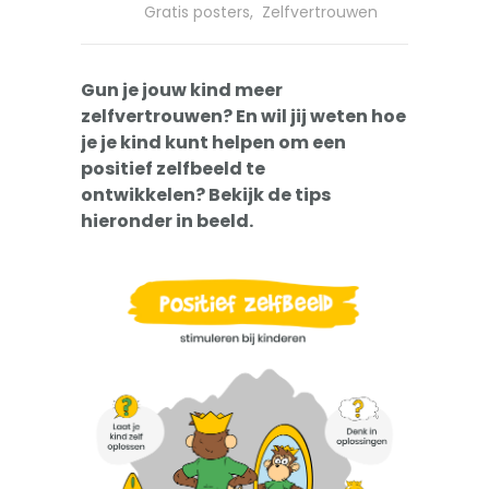
-- Pesten
Gratis posters
,
Zelfvertrouwen
-- Gevoelig kind
Gun je jouw kind meer
-- Boos kind
zelfvertrouwen? En wil jij weten hoe
je je kind kunt helpen om een
-- Verlegen kind
positief zelfbeeld te
ontwikkelen? Bekijk de tips
-- Weinig vrienden
hieronder in beeld.
Trainingen
-- Training Zelfvertrouwen
-- Weerbaarheidstraining kind
-- Faalangst training kind
-- Training emoties kind