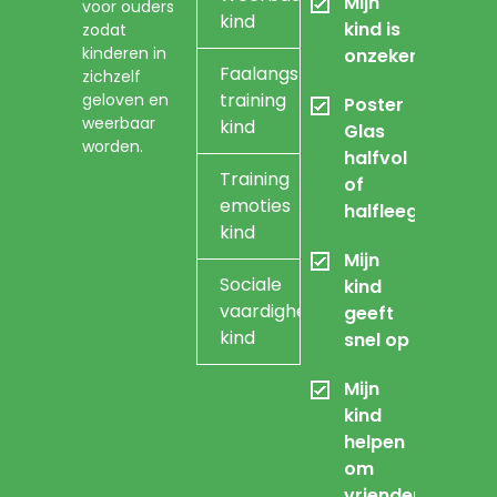
Mijn
voor ouders
kind
kind is
zodat
kinderen in
onzeker
Faalangst
zichzelf
training
geloven en
Poster
weerbaar
kind
Glas
worden.
halfvol
Training
of
emoties
halfleeg
kind
Mijn
Sociale
kind
vaardigheidstraining
geeft
kind
snel op
Mijn
kind
helpen
om
vrienden