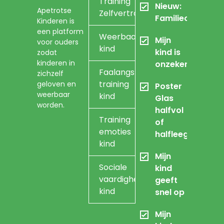
Training
Nieuw:
Apetrotse
Zelfvertrouwen
Familieopstellin
Kinderen is
een platform
Weerbaarheidstraining
Mijn
voor ouders
kind
kind is
zodat
kinderen in
onzeker
Faalangst
zichzelf
training
geloven en
Poster
weerbaar
kind
Glas
worden.
halfvol
Training
of
emoties
halfleeg
kind
Mijn
Sociale
kind
vaardigheidstraining
geeft
kind
snel op
Mijn