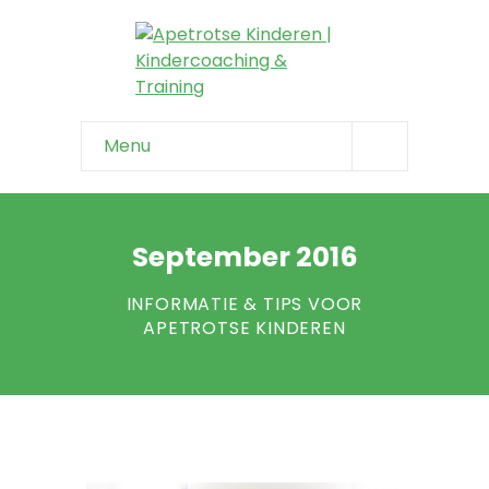
Menu
Home
Info & tips
September 2016
-- Onzeker kind
INFORMATIE & TIPS VOOR
APETROTSE KINDEREN
-- Negatief zelfbeeld
-- Faalangst
-- Niet weerbaar