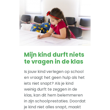
-- Pesten
-- Gevoelig kind
-- Boos kind
-- Verlegen kind
-- Weinig vrienden
Mijn kind durft niets
Trainingen
te vragen in de klas
-- Training Zelfvertrouwen
Is jouw kind verlegen op school
-- Weerbaarheidstraining kind
en vraagt het geen hulp als het
iets niet snapt? Als je kind
-- Faalangst training kind
weinig durft te zeggen in de
klas, kan dit hem belemmeren
-- Training emoties kind
in zijn schoolprestaties. Doordat
je kind niet alles snapt, maakt