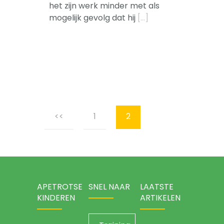
-- Sova-training kind
het zijn werk minder met als
mogelijk gevolg dat hij
[…]
Artikelen
Over
Posts
<<
1
2
navigation
APETROTSE
SNEL NAAR
LAATSTE
KINDEREN
ARTIKELEN