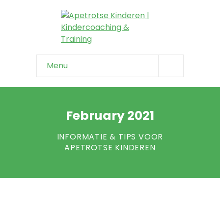
Menu
Home
Info & tips
February 2021
-- Onzeker kind
INFORMATIE & TIPS VOOR
APETROTSE KINDEREN
-- Negatief zelfbeeld
-- Faalangst
-- Niet weerbaar