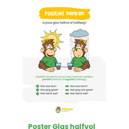
-- Pesten
-- Gevoelig kind
-- Boos kind
-- Verlegen kind
-- Weinig vrienden
Trainingen
-- Training Zelfvertrouwen
-- Weerbaarheidstraining kind
-- Faalangst training kind
-- Training emoties kind
Poster Glas halfvol