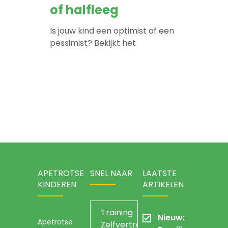
-- Sova-training kind
of halfleeg
Artikelen
Is jouw kind een optimist of een
pessimist? Bekijkt het
Over
APETROTSE
SNEL NAAR
LAATSTE
KINDEREN
ARTIKELEN
Training
Nieuw:
Apetrotse
Zelfvertrouwen