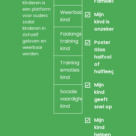
Familieopstellin
Kinderen is
een platform
Weerbaarheidstraining
Mijn
voor ouders
kind
kind is
zodat
kinderen in
onzeker
Faalangst
zichzelf
training
geloven en
Poster
weerbaar
kind
Glas
worden.
halfvol
Training
of
emoties
halfleeg
kind
Mijn
Sociale
kind
vaardigheidstraining
geeft
kind
snel op
Mijn
kind
helpen